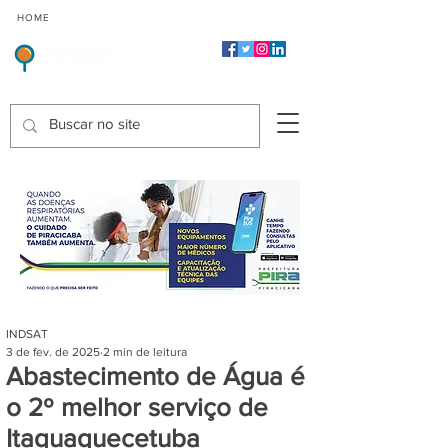
CMP
CPP
CGP
HOME
CIDADES
Indicadores de Satisfação dos Serviços Públicos
INDSAT
3 de fev. de 2025
2 min de leitura
Abastecimento de Água é
o 2º melhor serviço de
Itaquaquecetuba