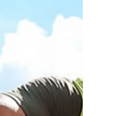
PORTE Transporte Público da cidade está 187
pontos acima da média das CGPs. / Foto:
Claudio Vieira/PMSJC. O Transporte Público de
São José dos Campos registrou Alto Grau de
Satisfação nas pesquisas INDSAT de junho de
2026, após 2 anos em Grau Médio no
levantamento. Com atuais 666 pontos, o serviço
ficou 187 pontos acima da média das Cidades
de Grande Porte, de