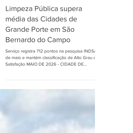
INDSAT
29 de jul.
1 min de leitura
Limpeza Pública supera
média das Cidades de
Grande Porte em São
Bernardo do Campo
Serviço registra 712 pontos na pesquisa INDSAT
de maio e mantém classificação de Alto Grau de
Satisfação MAIO DE 2026 - CIDADE DE
GRANDE PORTE Limpeza está entre os 5
melhores serviços de SBC, acima da média das
Grandes Cidades. / Foto: Divulgação/PMSBC. A
Limpeza Pública de São Bernardo do Campo
registrou 712 pontos na pesquisa INDSAT de
maio de 2026, resultado 37 pontos superior à