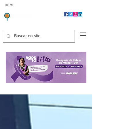
CMP
CPP
CGP
HOME
CIDADES
Indicadores de Satisfação dos Serviços Públicos