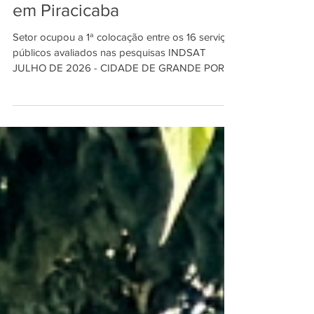
entre os serviços avaliados
em Piracicaba
Setor ocupou a 1ª colocação entre os 16 serviços
públicos avaliados nas pesquisas INDSAT
JULHO DE 2026 - CIDADE DE GRANDE PORTE
75,9% dos entrevistados disseram aprovar o
setor, representando avanço no comparativo
com a pesquisa anterior. / Foto: Divulgação/PMP.
A Coleta de Lixo ocupou a 1ª colocação entre os
16 serviços públicos avaliados em Piracicaba nas
pesquisas INDSAT de julho de 2026. Com 738
pontos, o setor alcançou a maior nota do
levantamento e permaneceu classifica