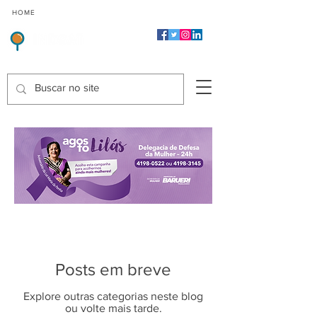
CMP
CPP
CGP
HOME
CIDADES
Indicadores de Satisfação dos Serviços Públicos
Posts em breve
Explore outras categorias neste blog
ou volte mais tarde.