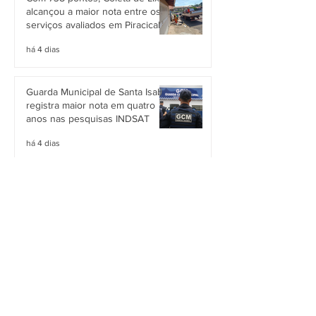
alcançou a maior nota entre os
serviços avaliados em Piracicaba
há 4 dias
Guarda Municipal de Santa Isabel
registra maior nota em quatro
anos nas pesquisas INDSAT
há 4 dias
Iluminação Pública avança 16
pontos e completa três anos em
Alto Grau de Satisfação em
Itaquaquecetuba
há 5 dias
Siga