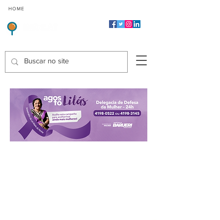
CMP
CPP
CGP
HOME
CIDADES
Indicadores de Satisfação dos Serviços Públicos