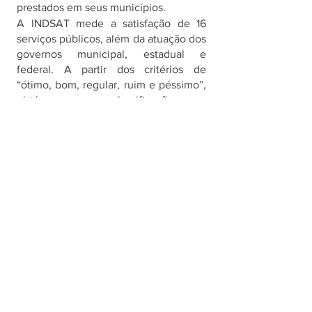
prestados em seus municípios. 
A INDSAT mede a satisfação de 16 
serviços públicos, além da atuação dos 
governos municipal, estadual e 
federal. A partir dos critérios de 
“ótimo, bom, regular, ruim e péssimo”, 
obtém-se uma classificação que 
qualifica o município o conforme o 
grau de satisfação do serviço 
estudado, conforme a seguinte escala:   
INDSAT abaixo de 350 pontos = 
Baixíssimo Grau de Satisfação
INDSAT entre 350 e 499 pontos = 
Baixo Grau de Satisfação
INDSAT entre 500 e 649 pontos = 
Grau Médio de Satisfação
INDSAT entre 650 e 799 pontos = 
Alto Grau de Satisfação
INDSAT a partir de 800 pontos = 
Grau de Excelência.  