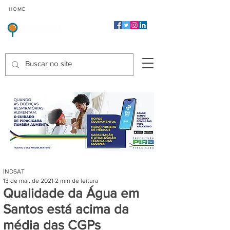
CMP
CPP
CGP
HOME
CIDADES
Indicadores de Satisfação dos Serviços Públicos
INDSAT
13 de mai. de 2021
2 min de leitura
Qualidade da Água em
Santos está acima da
média das CGPs