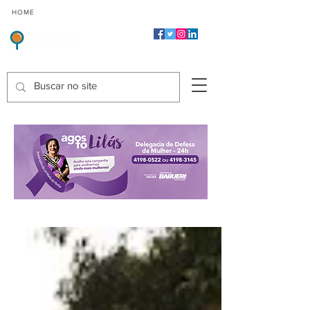
CMP
CPP
CGP
HOME
CIDADES
Indicadores de Satisfação dos Serviços Públicos