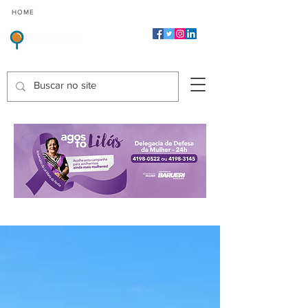
CMP
CPP
CGP
HOME
CIDADES
Indicadores de Satisfação dos Serviços Públicos