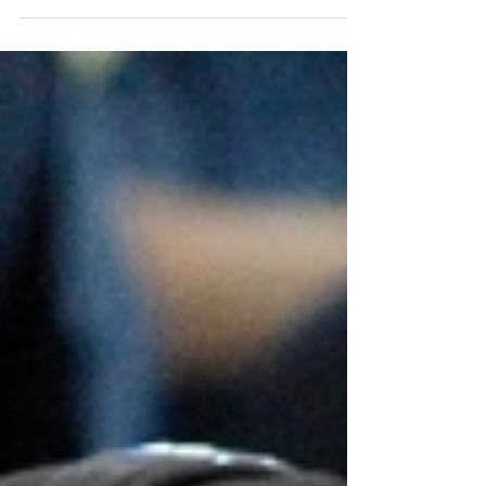
classificação em Alto Grau de Satisfação
FEVEREIRO DE 2026 - CIDADE DE PEQUENO
PORTE 3º melhor avaliado na CPP, Merenda
conquista pontuação elevada na INDSAT. / Foto:
Divulgação/PMV. A Merenda Escolar de Vinhedo
registrou 736 pontos na pesquisa mais recente
da INDSAT, apontando índice superior à média
das Cidades de Pequeno Porte (CPP). A
diferença observada chegou a 17 pontos,
considerando 719 pontos de média do
agrupamento. A pontuação