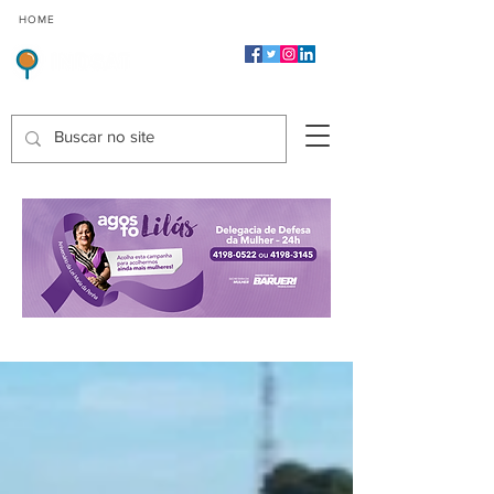
CMP
CPP
CGP
HOME
CIDADES
Indicadores de Satisfação dos Serviços Públicos