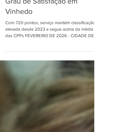
3 anos consecutivos em Alto
Grau de Satisfação em
Vinhedo
Com 720 pontos, serviço mantém classificação
elevada desde 2023 e segue acima da média
das CPPs FEVEREIRO DE 2026 - CIDADE DE
PEQUENO PORTE Segurança aparece entre os
10 melhores serviços de Vinhedo, com nota
acima da média das CPPs. / Foto:
Divulgação/PMV. A Segurança Pública de
Vinhedo alcançou 720 pontos na pesquisa
INDSAT de fevereiro de 2026 e completou três
anos consecutivos posicionada em Alto Grau de
Satisfação. O resultado mantém o desempenho
elevado do serviço, que