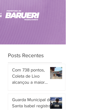
Posts Recentes
Com 738 pontos,
Coleta de Lixo
alcançou a maior
nota entre os
há 2 dias
serviços avaliados em
Guarda Municipal de
Piracicaba
Santa Isabel registra