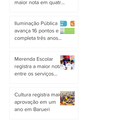
maior nota em quatro
anos nas pesquisas
há 2 dias
INDSAT
Iluminação Pública
avança 16 pontos e
completa três anos
em Alto Grau de
há 3 dias
Satisfação em
Merenda Escolar
Itaquaquecetuba
registra a maior nota
entre os serviços
públicos de Arujá
há 3 dias
Cultura registra maior
aprovação em um
ano em Barueri
há 4 dias