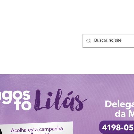
CIDADES
CPP
isfação dos Serviços Públicos
OMOS
METODOLOGIA
CIDADES
PRO