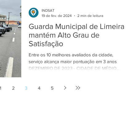
INDSAT
19 de fev. de 2024
2 min de leitura
Guarda Municipal de Limeira
mantém Alto Grau de
Satisfação
Entre os 10 melhores avaliados da cidade,
serviço alcança maior pontuação em 3 anos
DEZEMBRO DE 2023 - CIDADE DE MÉDIO
PORTE A análise da...
1
2
3
4
5