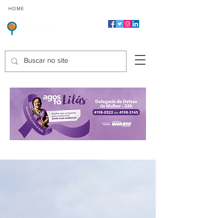
CMP
CPP
CGP
HOME
CIDADES
Indicadores de Satisfação dos Serviços Públicos