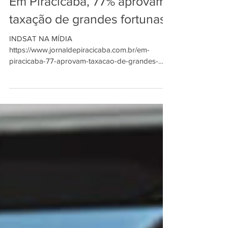
INDSAT
20 de mai. de 2021
1 min de leitura
Em Piracicaba, 77% aprovam
taxação de grandes fortunas
INDSAT NA MÍDIA
https://www.jornaldepiracicaba.com.br/em-
piracicaba-77-aprovam-taxacao-de-grandes-
fortunas/