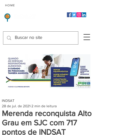
CMP
CPP
CGP
HOME
CIDADES
Indicadores de Satisfação dos Serviços Públicos
INDSAT
28 de jul. de 2021
2 min de leitura
Merenda reconquista Alto
Grau em SJC com 717
pontos de INDSAT