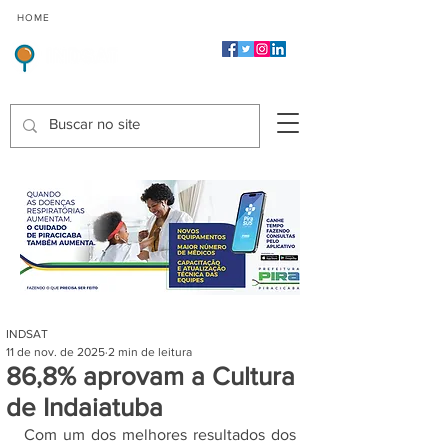
CMP
CPP
CGP
HOME
CIDADES
Indicadores de Satisfação dos Serviços Públicos
INDSAT
11 de nov. de 2025
2 min de leitura
86,8% aprovam a Cultura
de Indaiatuba
Com um dos melhores resultados dos 