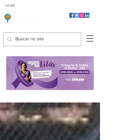
CMP
CPP
CGP
HOME
CIDADES
Indicadores de Satisfação dos Serviços Públicos