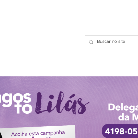
CIDADES
CPP
isfação dos Serviços Públicos
OMOS
METODOLOGIA
CIDADES
PRO