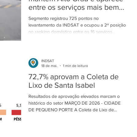
entre os serviços mais bem
Grande P
avaliados
Segmento registrou 725 pontos no
levantamento da INDSAT e ocupou a 2ª posição
no ranking doméstico entre os 16 serviços
analisados ABRIL DE 2026 - CIDADE DE
MÉDIO PORTE Coleta conquista um dos
melhores serviços nas pesquisas INDSAT./ Foto:
Divulgação/PMP. Entre os 16 serviços públicos
INDSAT
avaliados em Poá, a Coleta de Lixo apareceu
18 de mai.
1 min de leitura
novamente entre os destaques do levantamento
72,7% aprovam a Coleta de
da INDSAT. O segmento alcançou 725 pontos e
Lixo de Santa Isabel
se posicionou em Alto Grau de Satisfação,
ocupando a 2ª coloc
Resultados de aprovação elevados marcam o
histórico do setor MARÇO DE 2026 - CIDADE
DE PEQUENO PORTE A Coleta de Lixo de
Santa Isabel conquistou aprovação de 72,7%
dos moradores entrevistados pela INDSAT,
registrando taxas de 9,8% de ótimo e 62,9% de
bom. O desempenho elevado é mais um registro