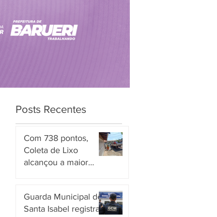
Posts Recentes
Com 738 pontos,
Coleta de Lixo
alcançou a maior
nota entre os
há 21 horas
serviços avaliados em
Guarda Municipal de
Piracicaba
Santa Isabel registra