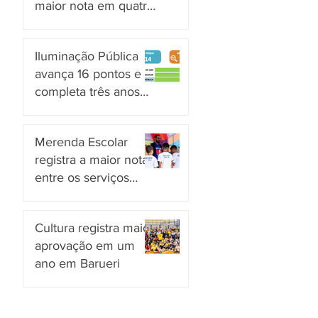
maior nota em quatro
anos nas pesquisas
há 21 horas
INDSAT
Iluminação Pública
avança 16 pontos e
completa três anos
em Alto Grau de
há 2 dias
Satisfação em
Merenda Escolar
Itaquaquecetuba
registra a maior nota
entre os serviços
públicos de Arujá
há 2 dias
Cultura registra maior
aprovação em um
ano em Barueri
há 3 dias