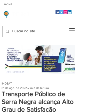
CMP
CPP
CGP
HOME
CIDADES
Indicadores de Satisfação dos Serviços Públicos
INDSAT
31 de ago. de 2022
2 min de leitura
Transporte Público de
Serra Negra alcança Alto
Grau de Satisfação