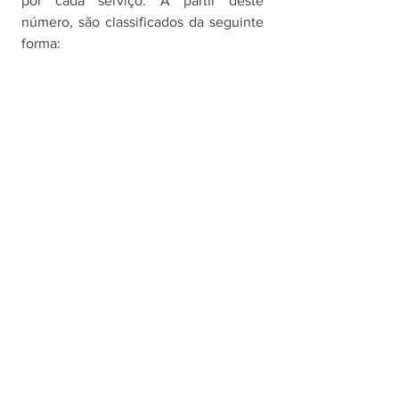
por cada serviço. A partir deste 
número, são classificados da seguinte 
forma: