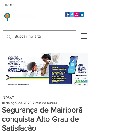
CMP
CPP
CGP
HOME
CIDADES
Indicadores de Satisfação dos Serviços Públicos
INDSAT
10 de ago. de 2023
2 min de leitura
Segurança de Mairiporã
conquista Alto Grau de
Satisfação