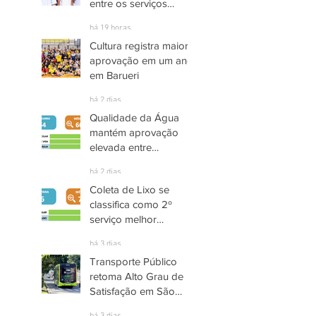
entre os serviços
públicos de Arujá
há 19 horas
Cultura registra maior
aprovação em um ano
em Barueri
há 2 dias
Qualidade da Água
mantém aprovação
elevada entre
moradores de Socorro
há 2 dias
Coleta de Lixo se
classifica como 2º
serviço melhor
avaliado em Santana
há 3 dias
de Parnaíba
Transporte Público
retoma Alto Grau de
Satisfação em São
José dos Campos