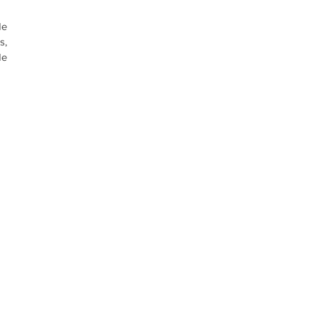
e 
, 
e 