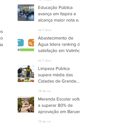
há 3 dias
Educação Pública
avança em Itapira e
alcança maior nota em
quase três anos
há 7 dias
s 
o 
Abastecimento de
Água lidera ranking de
a 
satisfação em Valinhos
há 7 dias
Limpeza Pública
supera média das
Cidades de Grande
Porte em São
29 de jul.
Bernardo do Campo
Merenda Escolar volta
a superar 80% de
aprovação em Barueri
29 de jul.