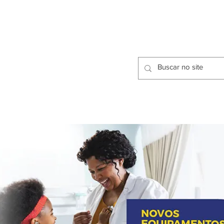
CIDADES
CPP
isfação dos Serviços Públicos
OMOS
METODOLOGIA
CIDADES
PRO