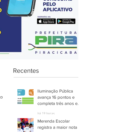
Recentes
Iluminação Pública
o 
avança 16 pontos e
completa três anos em
Alto Grau de
há 19 horas
Satisfação em
Merenda Escolar
Itaquaquecetuba
registra a maior nota