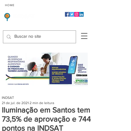
CMP
CPP
CGP
HOME
CIDADES
Indicadores de Satisfação dos Serviços Públicos
INDSAT
21 de jul. de 2021
2 min de leitura
Iluminação em Santos tem
73,5% de aprovação e 744
pontos na INDSAT