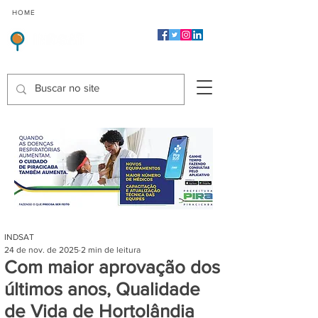
CMP
CPP
CGP
HOME
CIDADES
Indicadores de Satisfação dos Serviços Públicos
INDSAT
24 de nov. de 2025
2 min de leitura
Com maior aprovação dos
últimos anos, Qualidade
de Vida de Hortolândia