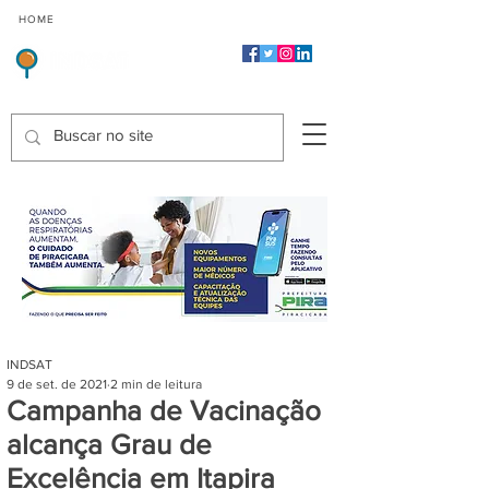
CMP
CPP
CGP
HOME
CIDADES
Indicadores de Satisfação dos Serviços Públicos
INDSAT
9 de set. de 2021
2 min de leitura
Campanha de Vacinação
alcança Grau de
Excelência em Itapira