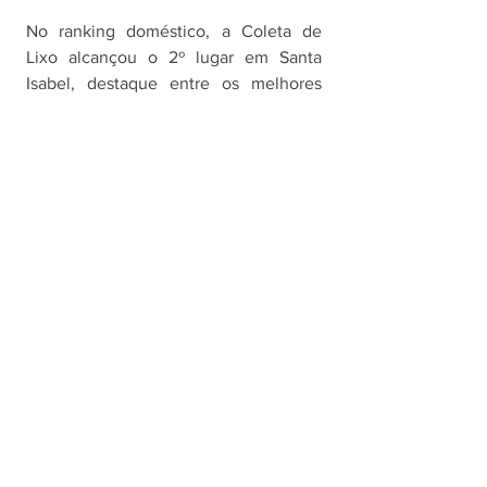
No ranking doméstico, a Coleta de 
Lixo alcançou o 2º lugar em Santa 
Isabel, destaque entre os melhores 
avaliados na CPP. Com 731 pontos em 
março deste ano, o setor está acima da 
média de 716 pontos das demais 
cidades do agrupamento, 
conquistando nota superior às CPPs no 
primeiro trimestre de 2026. A análise 
da Coleta mostra que o setor está há 
mais de 3 anos com Alto Grau de 
Satisfação, com períodos acima da 
média e também abaixo nos últimos 
anos. No geral, a Coleta manteve a 
nota acima de 700 pontos, com 
destaque parece setembro de 2023, 
quando conqusitou 777 pontos e maior 
nota do período. 