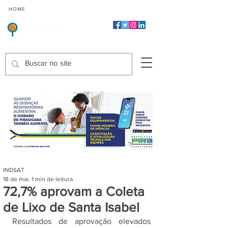
CMP
CPP
CGP
HOME
CIDADES
Indicadores de Satisfação dos Serviços Públicos
INDSAT
18 de mai.
1 min de leitura
72,7% aprovam a Coleta
de Lixo de Santa Isabel
Resultados de aprovação elevados 