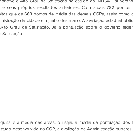
manteve o Alto Grau de Satisfação no estudo da INDSAT, superand
 seus próprios resultados anteriores. Com atuais 782 pontos, 
ltos que os 663 pontos de média das demais CGPs, assim como o
nistração da cidade em junho deste ano. A avaliação estadual obtid
lto Grau de Satisfação. Já a pontuação sobre o governo federa
Satisfação. 
quisa é a média das áreas, ou seja, a média da pontuação dos 1
estudo desenvolvido na CGP, a avaliação da Administração superou 