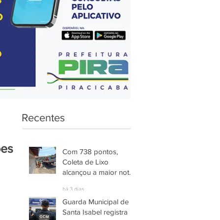
Recentes
ões
Com 738 pontos,
Coleta de Lixo
alcançou a maior nota
entre os serviços
há 3 dias
avaliados em
Guarda Municipal de
Piracicaba
Santa Isabel registra