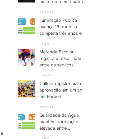
maior nota em quatro
anos nas pesquisas
há 3 dias
INDSAT
Iluminação Pública
avança 16 pontos e
completa três anos em
Alto Grau de
há 4 dias
Satisfação em
Merenda Escolar
Itaquaquecetuba
registra a maior nota
entre os serviços
públicos de Arujá
há 4 dias
Cultura registra maior
aprovação em um ano
em Barueri
há 5 dias
Qualidade da Água
mantém aprovação
elevada entre
e 
moradores de Socorro