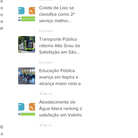
há 5 dias
o 
Coleta de Lixo se
o 
classifica como 2º
s 
serviço melhor
a 
avaliado em Santana
l 
há 6 dias
de Parnaíba
Transporte Público
retoma Alto Grau de
Satisfação em São
José dos Campos
há 6 dias
Educação Pública
avança em Itapira e
alcança maior nota em
quase três anos
30 de jul.
Abastecimento de
Água lidera ranking de
satisfação em Valinhos
30 de jul.
6 
a 