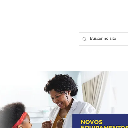
CIDADES
CPP
isfação dos Serviços Públicos
OMOS
METODOLOGIA
CIDADES
PRO