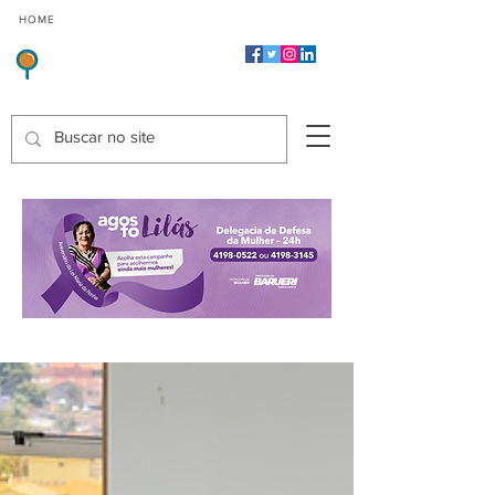
CMP
CPP
CGP
HOME
CIDADES
Indicadores de Satisfação dos Serviços Públicos