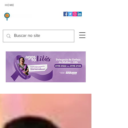
CMP
CPP
CGP
HOME
CIDADES
Indicadores de Satisfação dos Serviços Públicos