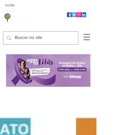
CMP
CPP
CGP
HOME
CIDADES
Indicadores de Satisfação dos Serviços Públicos