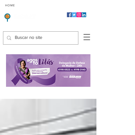
CMP
CPP
CGP
HOME
CIDADES
Indicadores de Satisfação dos Serviços Públicos