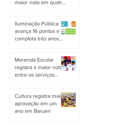
maior nota em quatro
anos nas pesquisas
há 12 horas
INDSAT
Iluminação Pública
avança 16 pontos e
completa três anos
em Alto Grau de
há 1 dia
Satisfação em
Merenda Escolar
Itaquaquecetuba
registra a maior nota
entre os serviços
públicos de Arujá
há 1 dia
Cultura registra maior
aprovação em um
ano em Barueri
há 2 dias