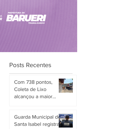
Posts Recentes
Com 738 pontos,
Coleta de Lixo
alcançou a maior
nota entre os
há 12 horas
serviços avaliados em
Guarda Municipal de
Piracicaba
Santa Isabel registra