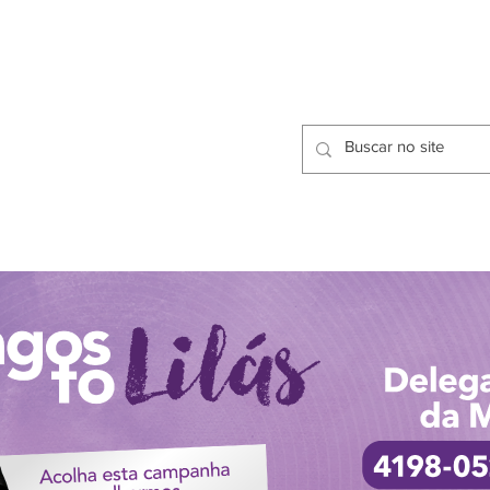
CIDADES
CPP
isfação dos Serviços Públicos
OMOS
METODOLOGIA
CIDADES
PRO