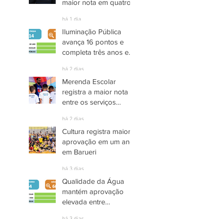
maior nota em quatro
anos nas pesquisas
há 1 dia
INDSAT
Iluminação Pública
avança 16 pontos e
completa três anos em
Alto Grau de
há 2 dias
Satisfação em
Merenda Escolar
Itaquaquecetuba
registra a maior nota
entre os serviços
públicos de Arujá
há 2 dias
Cultura registra maior
aprovação em um ano
em Barueri
há 3 dias
Qualidade da Água
mantém aprovação
elevada entre
moradores de Socorro