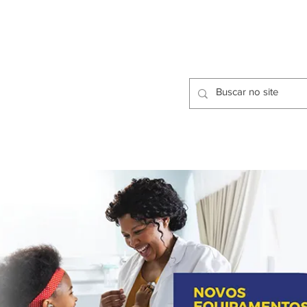
CIDADES
CPP
isfação dos Serviços Públicos
OMOS
METODOLOGIA
CIDADES
PRO