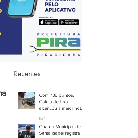
Recentes
ma
Com 738 pontos,
Coleta de Lixo
alcançou a maior nota
entre os serviços
há 1 dia
avaliados em
Guarda Municipal de
Piracicaba
Santa Isabel registra