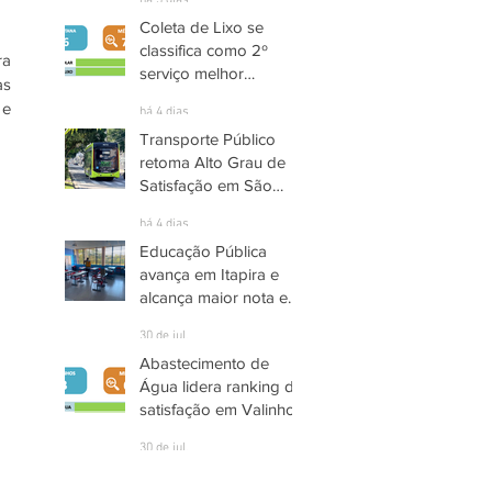
há 3 dias
Coleta de Lixo se
classifica como 2º
a 
serviço melhor
s 
avaliado em Santana
e 
há 4 dias
de Parnaíba
Transporte Público
retoma Alto Grau de
Satisfação em São
José dos Campos
há 4 dias
Educação Pública
avança em Itapira e
alcança maior nota em
quase três anos
30 de jul.
Abastecimento de
Água lidera ranking de
satisfação em Valinhos
30 de jul.