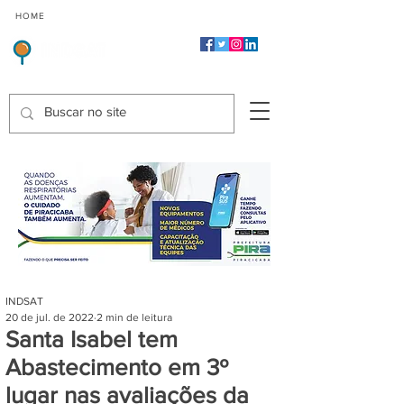
CMP
CPP
CGP
HOME
CIDADES
Indicadores de Satisfação dos Serviços Públicos
INDSAT
20 de jul. de 2022
2 min de leitura
Santa Isabel tem
Abastecimento em 3º
lugar nas avaliações da