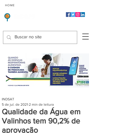
CMP
CPP
CGP
HOME
CIDADES
Indicadores de Satisfação dos Serviços Públicos
INDSAT
5 de jul. de 2021
2 min de leitura
Qualidade da Água em
Valinhos tem 90,2% de
aprovação