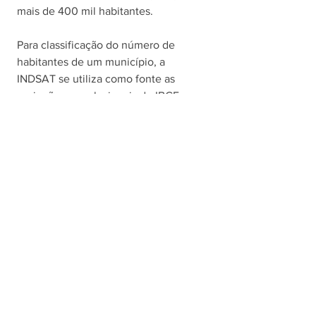
mais de 400 mil habitantes. 
Para classificação do número de 
habitantes de um município, a 
INDSAT se utiliza como fonte as 
projeções populacionais do IBGE 
(Instituto Brasileiro de Geografia e 
Estatística) e da Fundação Seade. Para 
2021, a previsão é de que Paulínia 
alcance 106.781 habitantes. 
Coleta de Lixo é destaque
Para a realização do estudo, foram 
ouvidas  na primeira semana de 