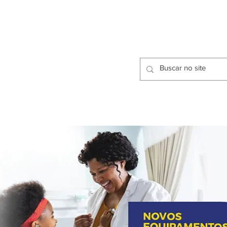
CIDADES
CPP
isfação dos Serviços Públicos
OMOS
METODOLOGIA
CIDADES
PRO