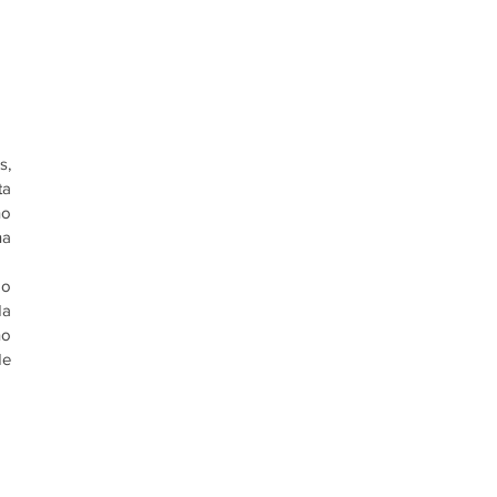
, 
a 
o 
a 
o 
a 
o 
e 