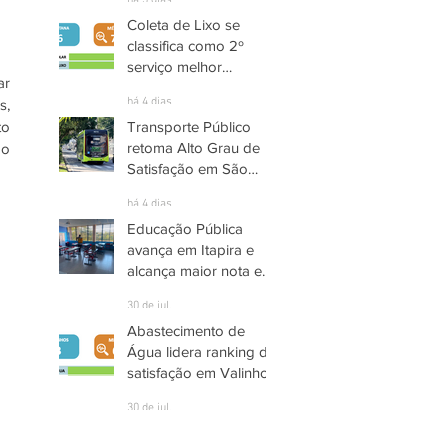
há 3 dias
Coleta de Lixo se
classifica como 2º
serviço melhor
r 
avaliado em Santana
há 4 dias
, 
de Parnaíba
o 
Transporte Público
retoma Alto Grau de
o 
Satisfação em São
José dos Campos
há 4 dias
Educação Pública
avança em Itapira e
alcança maior nota em
quase três anos
30 de jul.
Abastecimento de
Água lidera ranking de
satisfação em Valinhos
30 de jul.