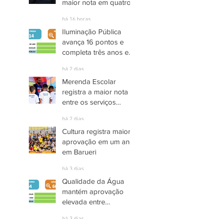
maior nota em quatro
anos nas pesquisas
há 16 horas
INDSAT
Iluminação Pública
avança 16 pontos e
completa três anos em
Alto Grau de
há 2 dias
Satisfação em
Merenda Escolar
Itaquaquecetuba
registra a maior nota
entre os serviços
públicos de Arujá
há 2 dias
Cultura registra maior
aprovação em um ano
em Barueri
há 3 dias
Qualidade da Água
mantém aprovação
elevada entre
moradores de Socorro