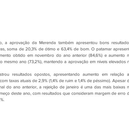
iço, a aprovação da Merenda também apresentou bons resultados
ivas, soma de 20,3% de ótimo e 63,4% de bom. O patamar apresent
amento obtido em novembro do ano anterior (84,6%) e aumento n
 mesmo ano (73,2%), mantendo a aprovação em níveis elevados n
strou resultados opostos, apresentando aumento em relação a
om taxas atuais de 2,9% (1,4% de ruim e 1,4% de péssimo). Apesar d
nal do ano anterior, a rejeição de janeiro é uma das mais baixas n
omeço deste ano, com resultados que consideram margem de erro d
%. 