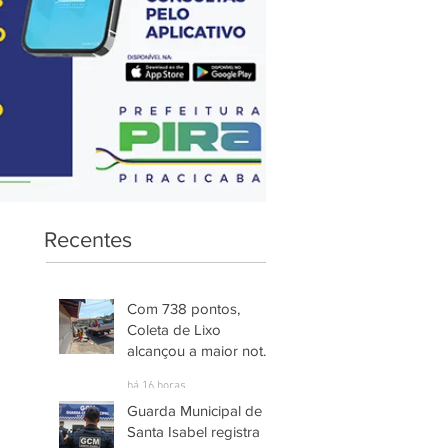
Recentes
Com 738 pontos,
Coleta de Lixo
alcançou a maior nota
entre os serviços
há 16 horas
avaliados em
Guarda Municipal de
Piracicaba
Santa Isabel registra