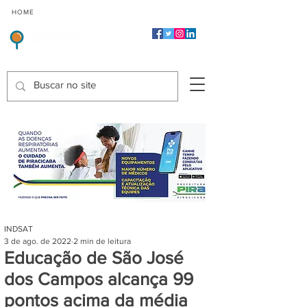
CMP
CPP
CGP
HOME
CIDADES
Indicadores de Satisfação dos Serviços Públicos
INDSAT
3 de ago. de 2022
2 min de leitura
Educação de São José
dos Campos alcança 99
pontos acima da média