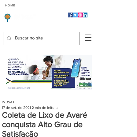
CMP
CPP
CGP
HOME
CIDADES
Indicadores de Satisfação dos Serviços Públicos
INDSAT
17 de set. de 2021
2 min de leitura
Coleta de Lixo de Avaré
conquista Alto Grau de
Satisfação