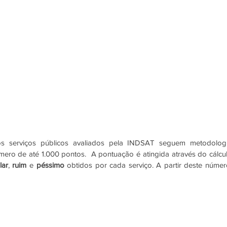
aos serviços públicos avaliados pela INDSAT seguem metodologi
mero de até 1.000 pontos.  A pontuação é atingida através do cálcul
lar
, 
ruim 
e 
péssimo 
obtidos por cada serviço. A partir deste número