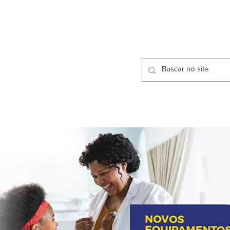
CIDADES
CPP
isfação dos Serviços Públicos
OMOS
METODOLOGIA
CIDADES
PRO