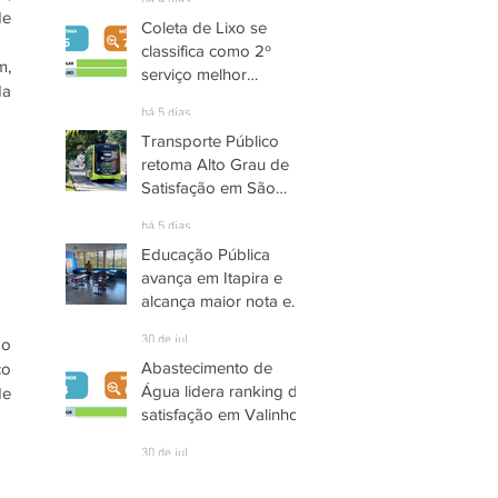
há 4 dias
e 
Coleta de Lixo se
classifica como 2º
, 
serviço melhor
a 
avaliado em Santana
há 5 dias
de Parnaíba
Transporte Público
retoma Alto Grau de
Satisfação em São
José dos Campos
há 5 dias
Educação Pública
avança em Itapira e
alcança maior nota em
quase três anos
30 de jul.
o 
Abastecimento de
o 
Água lidera ranking de
e 
satisfação em Valinhos
30 de jul.