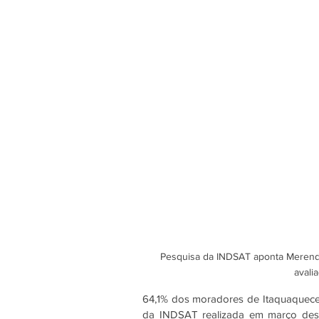
Pesquisa da INDSAT aponta Merenda
avali
64,1% dos moradores de Itaquaquecet
da INDSAT realizada em março dest