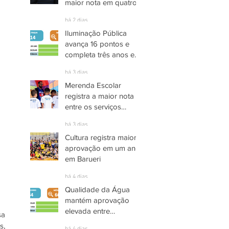
maior nota em quatro
anos nas pesquisas
há 2 dias
INDSAT
Iluminação Pública
avança 16 pontos e
completa três anos em
Alto Grau de
há 3 dias
Satisfação em
Merenda Escolar
Itaquaquecetuba
registra a maior nota
entre os serviços
públicos de Arujá
há 3 dias
Cultura registra maior
aprovação em um ano
em Barueri
há 4 dias
Qualidade da Água
mantém aprovação
elevada entre
a 
moradores de Socorro
, 