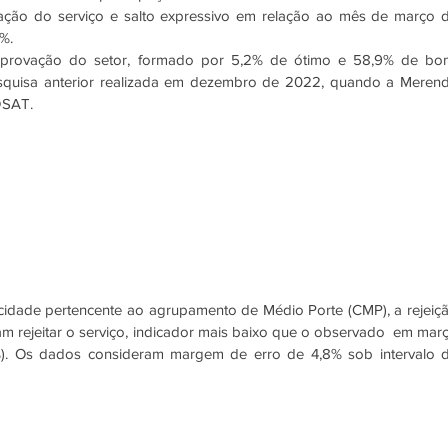
ação do serviço e salto expressivo em relação ao mês de março d
%. 
provação do setor, formado por 5,2% de ótimo e 58,9% de bom
quisa anterior realizada em dezembro de 2022, quando a Merend
DSAT.
dade pertencente ao agrupamento de Médio Porte (CMP), a rejeiçã
m rejeitar o serviço, indicador mais baixo que o observado  em març
). Os dados consideram margem de erro de 4,8% sob intervalo d