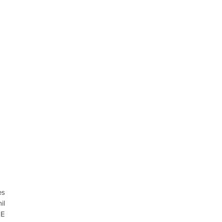
s 
l 
E 