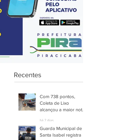
Recentes
Com 738 pontos,
Coleta de Lixo
alcançou a maior nota
entre os serviços
há 2 dias
avaliados em
Guarda Municipal de
Piracicaba
Santa Isabel registra