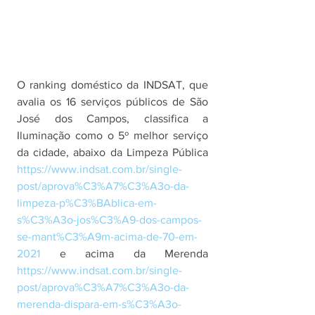
O ranking doméstico da INDSAT, que 
avalia os 16 serviços públicos de São 
José dos Campos, classifica a 
Iluminação como o 5º melhor serviço 
da cidade, abaixo da Limpeza Pública 
https://www.indsat.com.br/single-
post/aprova%C3%A7%C3%A3o-da-
limpeza-p%C3%BAblica-em-
s%C3%A3o-jos%C3%A9-dos-campos-
se-mant%C3%A9m-acima-de-70-em-
2021
 e acima da Merenda 
https://www.indsat.com.br/single-
post/aprova%C3%A7%C3%A3o-da-
merenda-dispara-em-s%C3%A3o-