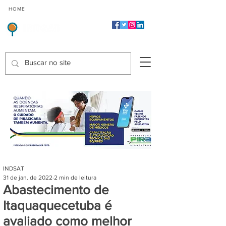
CMP
CPP
CGP
HOME
CIDADES
Indicadores de Satisfação dos Serviços Públicos
INDSAT
31 de jan. de 2022
2 min de leitura
Abastecimento de
Itaquaquecetuba é
avaliado como melhor