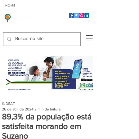
CMP
CPP
CGP
HOME
CIDADES
Indicadores de Satisfação dos Serviços Públicos
INDSAT
26 de abr. de 2024
2 min de leitura
89,3% da população está
satisfeita morando em
Suzano