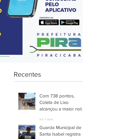
Recentes
Com 738 pontos,
Coleta de Lixo
alcançou a maior nota
entre os serviços
há 2 dias
avaliados em
Guarda Municipal de
Piracicaba
Santa Isabel registra