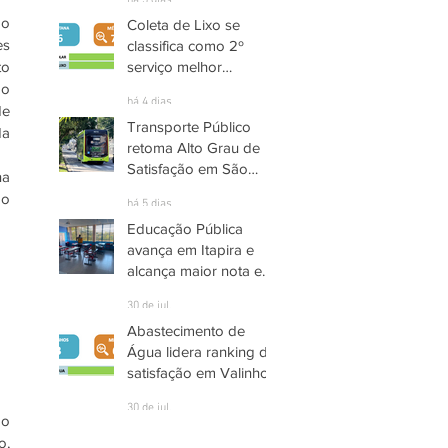
há 3 dias
o 
Coleta de Lixo se
s 
classifica como 2º
serviço melhor
o 
avaliado em Santana
o 
há 4 dias
de Parnaíba
e 
Transporte Público
a 
retoma Alto Grau de
Satisfação em São
a 
José dos Campos
o 
há 5 dias
Educação Pública
avança em Itapira e
alcança maior nota em
quase três anos
30 de jul.
Abastecimento de
Água lidera ranking de
satisfação em Valinhos
30 de jul.
o 
, 