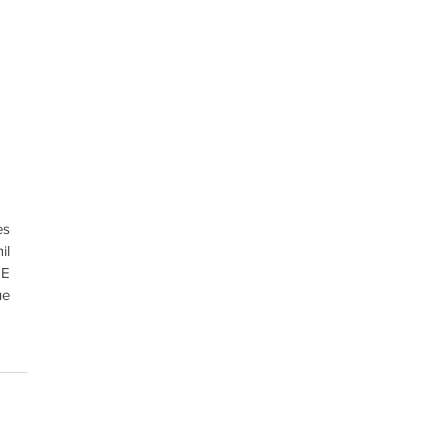
s 
l 
E 
e 