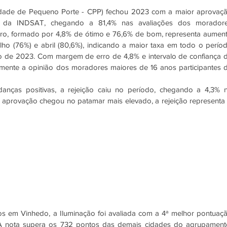
idade de Pequeno Porte - CPP) fechou 2023 com a maior aprovaçã
 da INDSAT, chegando a 81,4% nas avaliações dos moradore
mero, formado por 4,8% de ótimo e 76,6% de bom, representa aument
ho (76%) e abril (80,6%), indicando a maior taxa em todo o períod
de 2023. Com margem de erro de 4,8% e intervalo de confiança d
amente a opinião dos moradores maiores de 16 anos participantes d
ças positivas, a rejeição caiu no período, chegando a 4,3% n
 aprovação chegou no patamar mais elevado, a rejeição representa 
dos em Vinhedo, a Iluminação foi avaliada com a 4ª melhor pontuaçã
nota supera os 732 pontos das demais cidades do agrupamento