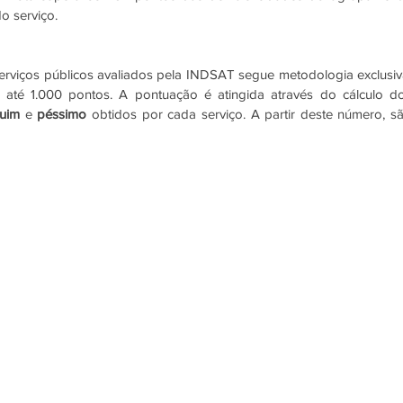
o serviço. 
serviços públicos avaliados pela INDSAT segue metodologia exclusiva
té 1.000 pontos. A pontuação é atingida através do cálculo do
ruim 
e 
péssimo 
obtidos por cada serviço. A partir deste número, sã