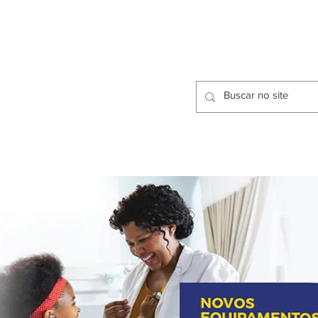
CIDADES
CPP
isfação dos Serviços Públicos
OMOS
METODOLOGIA
CIDADES
PRO