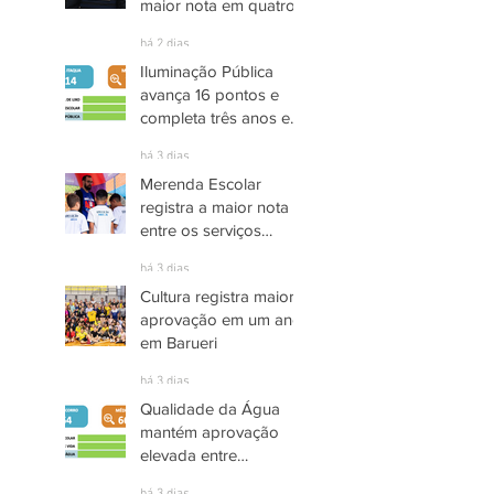
maior nota em quatro
anos nas pesquisas
há 2 dias
INDSAT
Iluminação Pública
avança 16 pontos e
completa três anos em
Alto Grau de
há 3 dias
Satisfação em
Merenda Escolar
Itaquaquecetuba
registra a maior nota
entre os serviços
públicos de Arujá
há 3 dias
Cultura registra maior
aprovação em um ano
em Barueri
há 3 dias
Qualidade da Água
mantém aprovação
elevada entre
moradores de Socorro