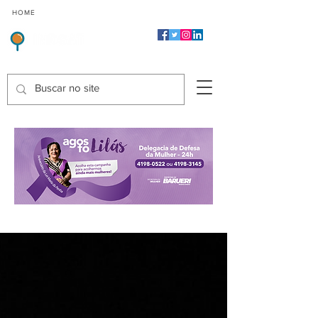
CMP
CPP
CGP
HOME
CIDADES
Indicadores de Satisfação dos Serviços Públicos