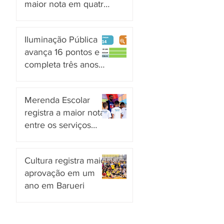
maior nota em quatro
anos nas pesquisas
há 3 dias
INDSAT
Iluminação Pública
avança 16 pontos e
completa três anos
em Alto Grau de
há 4 dias
Satisfação em
Merenda Escolar
Itaquaquecetuba
registra a maior nota
entre os serviços
públicos de Arujá
há 4 dias
Cultura registra maior
aprovação em um
ano em Barueri
há 5 dias