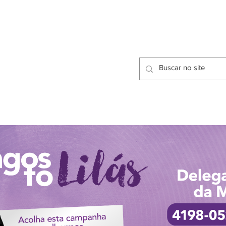
CIDADES
CPP
isfação dos Serviços Públicos
OMOS
METODOLOGIA
CIDADES
PRO