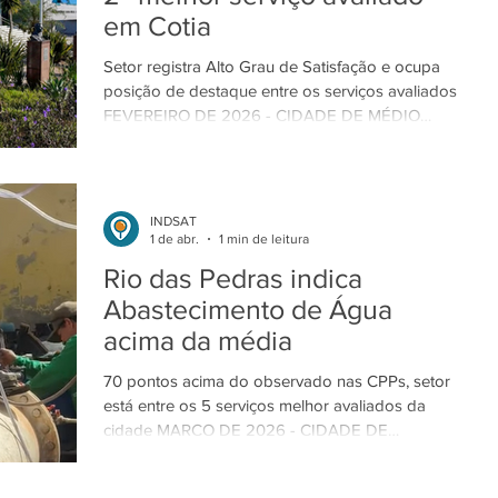
em Cotia
68,5% na parcela evangélica
Setor registra Alto Grau de Satisfação e ocupa
posição de destaque entre os serviços avaliados
FEVEREIRO DE 2026 - CIDADE DE MÉDIO
PORTE CCom aprovação acima de 50% e
posição de destaque no ranking, setor conquista
avaliações positivas na cidade. / Foto:
Divulgação/PMC. Entre os 16 serviços avaliados
INDSAT
em Cotia (Cidade de Médio Porte), o
1 de abr.
1 min de leitura
Abastecimento de Água aparece entre os
Rio das Pedras indica
principais destaques nas pesquisas da INDSAT.
Abastecimento de Água
O setor ocupa a 2ª posição no ranking
acima da média
doméstico do levant
70 pontos acima do observado nas CPPs, setor
está entre os 5 serviços melhor avaliados da
cidade MARÇO DE 2026 - CIDADE DE
PEQUENO PORTE Foto: Reprodução Redes
Sociais/PMRP. 693 pontos, Alto Grau de