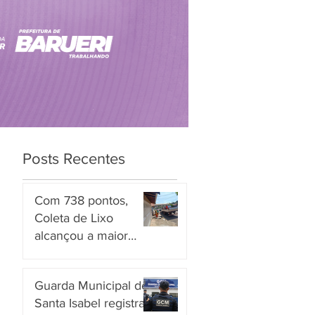
Posts Recentes
Com 738 pontos,
Coleta de Lixo
alcançou a maior
nota entre os
há 3 dias
serviços avaliados em
Guarda Municipal de
Piracicaba
Santa Isabel registra