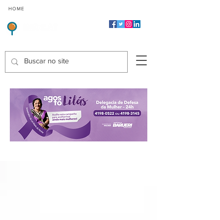
CMP
CPP
CGP
HOME
CIDADES
Indicadores de Satisfação dos Serviços Públicos