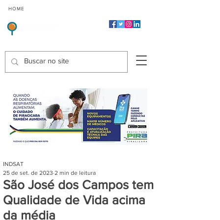
CMP
CPP
CGP
HOME
CIDADES
Indicadores de Satisfação dos Serviços Públicos
INDSAT
25 de set. de 2023
2 min de leitura
São José dos Campos tem
Qualidade de Vida acima
da média