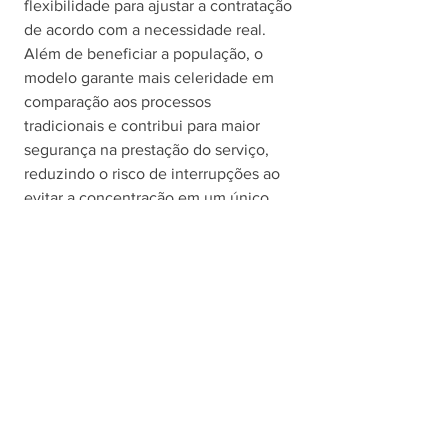
flexibilidade para ajustar a contratação 
de acordo com a necessidade real.
Além de beneficiar a população, o 
modelo garante mais celeridade em 
comparação aos processos 
tradicionais e contribui para maior 
segurança na prestação do serviço, 
reduzindo o risco de interrupções ao 
evitar a concentração em um único 
fornecedor. 
Prevenção
O objetivo das medidas é assegurar 
diagnósticos mais rápidos e o início 
precoce do tratamento de câncer, 
quando necessário.
O atendimento preventivo é feito em 
qualquer UBS (Unidade Básica de 
Saúde) Resolve da cidade, sendo que 