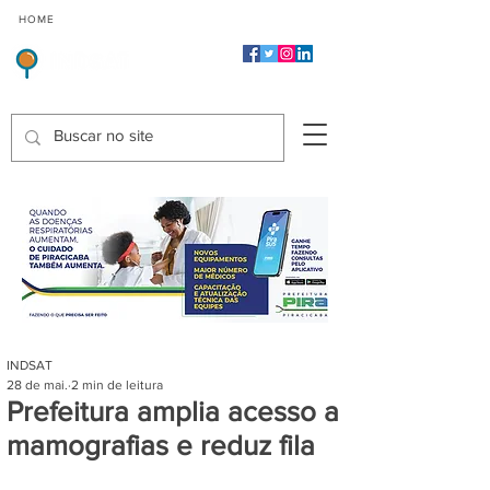
CMP
CPP
CGP
HOME
CIDADES
Indicadores de Satisfação dos Serviços Públicos
INDSAT
28 de mai.
2 min de leitura
Prefeitura amplia acesso a
mamografias e reduz fila