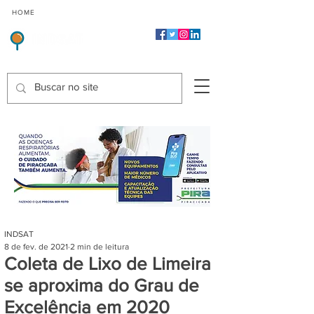
CMP
CPP
CGP
HOME
CIDADES
Indicadores de Satisfação dos Serviços Públicos
INDSAT
8 de fev. de 2021
2 min de leitura
Coleta de Lixo de Limeira
se aproxima do Grau de
Excelência em 2020