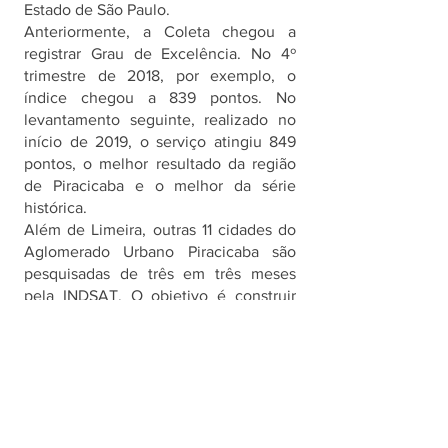
Estado de São Paulo.
Anteriormente, a Coleta chegou a 
registrar Grau de Excelência. No 4º 
trimestre de 2018, por exemplo, o 
índice chegou a 839 pontos. No 
levantamento seguinte, realizado no 
início de 2019, o serviço atingiu 849 
pontos, o melhor resultado da região 
de Piracicaba e o melhor da série 
histórica. 
Além de Limeira, outras 11 cidades do 
Aglomerado Urbano Piracicaba são 
pesquisadas de três em três meses 
pela INDSAT. O objetivo é construir 
uma série histórica de satisfação da 
população com a qualidade dos 
serviços públicos prestados nos 
municípios, bem como a aprovação da 
administração pública das cidades.