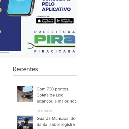
Recentes
Com 738 pontos,
Coleta de Lixo
alcançou a maior nota
entre os serviços
há 4 horas
avaliados em
Guarda Municipal de
Piracicaba
Santa Isabel registra