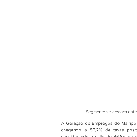
Segmento se destaca entre
A Geração de Empregos de Mairipor
chegando a 57,2% de taxas positi
considerando o salto de 46,6% no pe