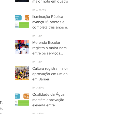
maior nota em quatro
anos nas pesquisas
há 4 horas
INDSAT
Iluminação Pública
avança 16 pontos e
completa três anos em
Alto Grau de
há 1 dia
Satisfação em
Merenda Escolar
Itaquaquecetuba
registra a maior nota
entre os serviços
públicos de Arujá
há 1 dia
Cultura registra maior
aprovação em um ano
em Barueri
há 2 dias
Qualidade da Água
mantém aprovação
, 
elevada entre
, 
moradores de Socorro
, 