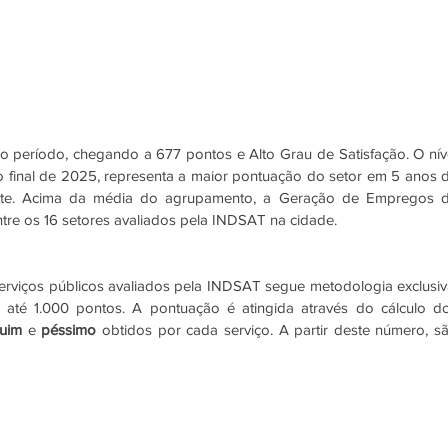
o período, chegando a 677 pontos e Alto Grau de Satisfação. O níve
o final de 2025, representa a maior pontuação do setor em 5 anos d
rte. Acima da média do agrupamento, a Geração de Empregos d
entre os 16 setores avaliados pela INDSAT na cidade.
serviços públicos avaliados pela INDSAT segue metodologia exclusiva
té 1.000 pontos. A pontuação é atingida através do cálculo do
ruim
 e 
péssimo 
obtidos por cada serviço. A partir deste número, sã