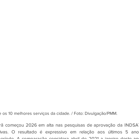
 os 10 melhores serviços da cidade. / Foto: Divulgação/PMM.
ã começou 2026 em alta nas pesquisas de aprovação da INDSAT
vas. O resultado é expressivo em relação aos últimos 5 anos
ríodo. A comparação considera abril de 2021 a janeiro deste ano