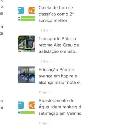
há 2 dias
e 
Coleta de Lixo se
s 
classifica como 2º
serviço melhor
m 
avaliado em Santana
há 3 dias
e 
de Parnaíba
Transporte Público
retoma Alto Grau de
Satisfação em São
José dos Campos
há 3 dias
Educação Pública
avança em Itapira e
alcança maior nota em
quase três anos
30 de jul.
Abastecimento de
o 
Água lidera ranking de
i 
satisfação em Valinhos
30 de jul.