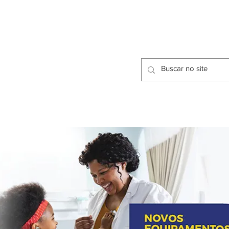
CIDADES
CPP
isfação dos Serviços Públicos
OMOS
METODOLOGIA
CIDADES
PRO