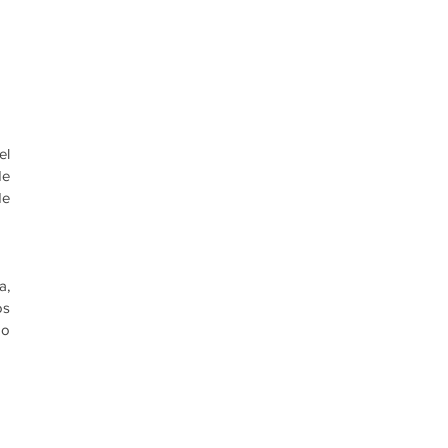
l 
e 
e 
, 
s 
o 