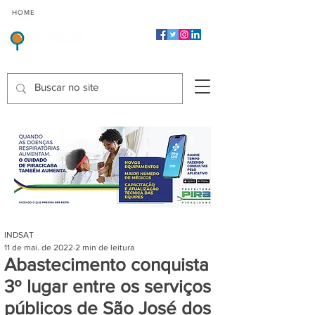
CMP
CPP
CGP
HOME
CIDADES
Indicadores de Satisfação dos Serviços Públicos
INDSAT
11 de mai. de 2022
2 min de leitura
Abastecimento conquista
3º lugar entre os serviços
públicos de São José dos