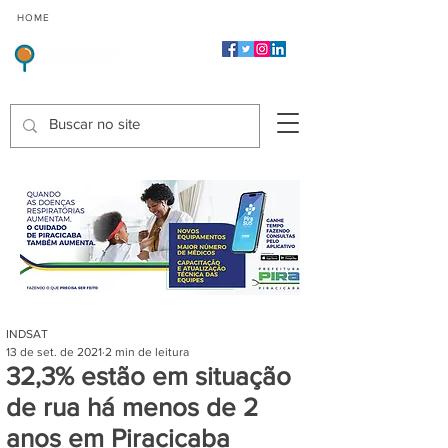
CMP
CPP
CGP
HOME
CIDADES
Indicadores de Satisfação dos Serviços Públicos
INDSAT
13 de set. de 2021
2 min de leitura
32,3% estão em situação
de rua há menos de 2
anos em Piracicaba