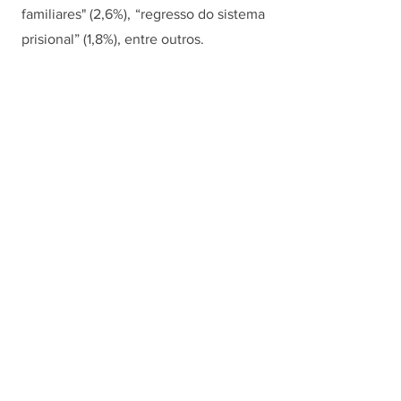
familiares" (2,6%), “regresso do sistema 
prisional” (1,8%), entre outros.
O Censo
Realizado pela primeira vez em 
Piracicaba pela Secretaria Municipal 
de Assistência e Desenvolvimento 
Social (SMADS) e pelo Centro 
Regional de Registro e Atenção aos 
Maus Tratos na Infância (CRAMI) em 
parceria com a SEAS (Serviço de 