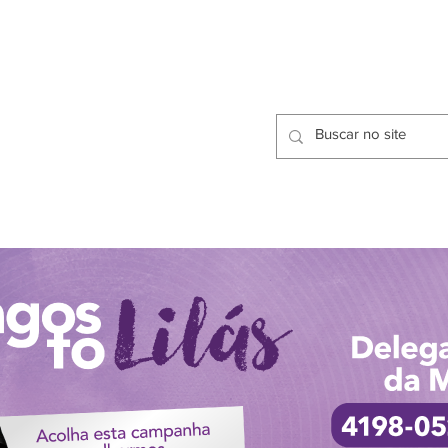
CIDADES
CPP
isfação dos Serviços Públicos
OMOS
METODOLOGIA
CIDADES
PRO