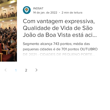
INDSAT
14 de jan. de 2022
2 min de leitura
Com vantagem expressiva,
Qualidade de Vida de São
João da Boa Vista está acima
da média.
Segmento alcança 743 pontos; média das
pequenas cidades é de 701 pontos OUTUBRO
DE 2021 - CIDADES DE PEQUENO PORTE
Atingindo o Alto Grau...
1
2