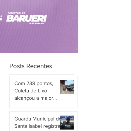
Posts Recentes
Com 738 pontos,
Coleta de Lixo
alcançou a maior
nota entre os
há 2 dias
serviços avaliados em
Guarda Municipal de
Piracicaba
Santa Isabel registra