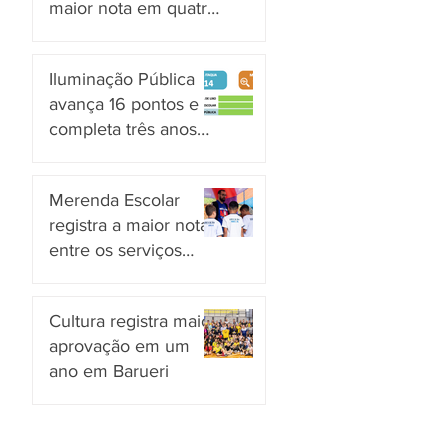
maior nota em quatro
anos nas pesquisas
há 2 dias
INDSAT
Iluminação Pública
avança 16 pontos e
completa três anos
em Alto Grau de
há 3 dias
Satisfação em
Merenda Escolar
Itaquaquecetuba
registra a maior nota
entre os serviços
públicos de Arujá
há 3 dias
Cultura registra maior
aprovação em um
ano em Barueri
há 4 dias