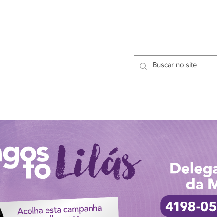
CIDADES
CPP
isfação dos Serviços Públicos
OMOS
METODOLOGIA
CIDADES
PRO