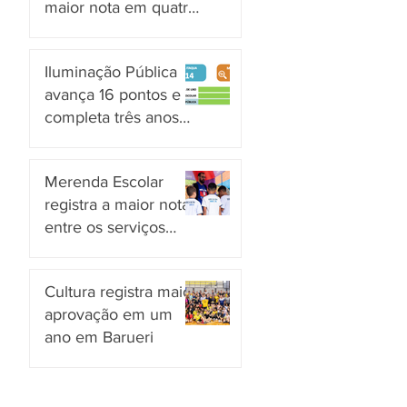
maior nota em quatro
anos nas pesquisas
há 1 dia
INDSAT
Iluminação Pública
avança 16 pontos e
completa três anos
em Alto Grau de
há 2 dias
Satisfação em
Merenda Escolar
Itaquaquecetuba
registra a maior nota
entre os serviços
públicos de Arujá
há 2 dias
Cultura registra maior
aprovação em um
ano em Barueri
há 3 dias