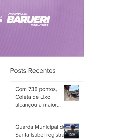
Posts Recentes
Com 738 pontos,
Coleta de Lixo
alcançou a maior
nota entre os
há 1 dia
serviços avaliados em
Guarda Municipal de
Piracicaba
Santa Isabel registra